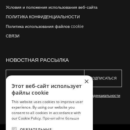
Условия и положения использования веб-сайта
ПОЛИТИКА КОНФИДЕНЦИАЛЬНОСТИ
Политика использования файлов cookie
СВЯЗИ
НОВОСТНАЯ РАССЫЛКА
ПОДПИСАТЬСЯ
×
Этот веб-сайт использует
файлы cookie
Я согласен с
Условиями
и
Политикой конфиденциальности
This website uses cookies to improve user
experience. By using our website you
consent to all cookies in accordance with
our Cookie Policy.
Прочитайте больше
ОБЯЗАТЕЛЬНЫЕ