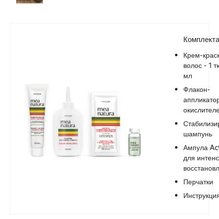
Комплект
Крем-крас
волос - 1 
мл
Флакон-
аппликатор
окислител
Стабилиз
шампунь
Ампула Act
для интен
восстанов
Перчатки
Инструкци